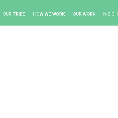
OUR TRIBE
HOW WE WORK
OUR WORK
INSIG
AMALIA EDINSON
lit, sed do eiusmod tempor incididunt ut labore et dolore magna 
ommodo consequat.