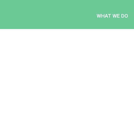
WHAT WE DO
Lorem ipsum dolor sit amet, consectetur adipiscing e
exercitation ullamco laboris nisi ut aliquip ex ea c
PREVIOUS
Marian Chris